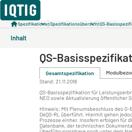
Spezifikationen
Spezifikationsübersicht
QS-Basisspezifi
Inhalt
QS-Basisspezifikat
Modulbezo
Gesamtspezifikation
Stand: 21.11.2018
QS-Basisspezifikation für Leistungserb
NEO sowie Aktualisierung öffentlicher 
Hinweis:
Mit Plenumsbeschluss des G-BA
DeQS-RL überführt. Hiermit gehen jedo
Prozesse einher. Insofern erfolgen für
Datenbank, der technischen Dokumentat
Überführungsphase noch unter dem Nam