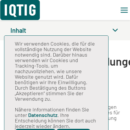
Feed
Inhalt
Wir verwenden Cookies, die für die
Spezifikation für die
vollständige Nutzung der Website
notwendig sind. Darüber hinaus
Mindestmengenregelung
verwenden wir Cookies und
Tracking-Tools, um
2025 V03
nachzuvollziehen, wie unsere
Website genutzt wird. Dafür
benötigen wir Ihre Einwilligung.
Durch Bestätigung des Buttons
Gesamtspezifikation
„Akzeptieren“ stimmen Sie der
Stand: 28.01.2025
Verwendung zu.
Spezifikation für die Mindestmengenregelungen
Nähere Informationen finden Sie
2025, Version 03; Ergänzung eines OPS-Kodes für
unter
Datenschutz
. Ihre
den Leistungsbereich "Chirurgische Behandlung
Entscheidung können Sie dort auch
des Brustkrebses".
jederzeit wieder ändern.