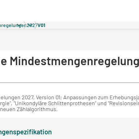
nregelungen
2027
V01
 die Mindestmengenregelun
gelungen 2027, Version 01; Anpassungen zum Erhebungsj
gie", "Unikondyläre Schlittenprothesen" und "Revisionsei
neuen Zählalgorithmus.
genspezifikation