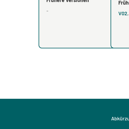
Früh
-
V02
Abkürz