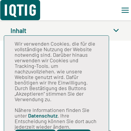
Feed
Inhalt
Wir verwenden Cookies, die für die
Spezifikation für die
vollständige Nutzung der Website
notwendig sind. Darüber hinaus
Nutzung der
verwenden wir Cookies und
Tracking-Tools, um
Sozialdaten bei den
nachzuvollziehen, wie unsere
Website genutzt wird. Dafür
Krankenkassen 2021
benötigen wir Ihre Einwilligung.
Durch Bestätigung des Buttons
V03
„Akzeptieren“ stimmen Sie der
Verwendung zu.
Nähere Informationen finden Sie
Gesamtspezifikation
unter
Datenschutz
. Ihre
Stand: 19.01.2021
Entscheidung können Sie dort auch
jederzeit wieder ändern.