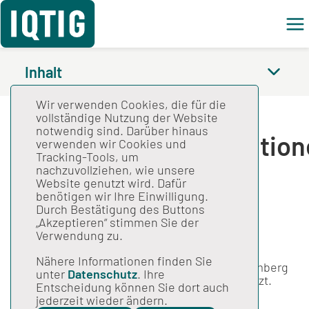
Feed
Inhalt
Wir verwenden Cookies, die für die
Spezifikation zu
vollständige Nutzung der Website
notwendig sind. Darüber hinaus
Datenserviceinformatio
verwenden wir Cookies und
Tracking-Tools, um
2021 V05
nachzuvollziehen, wie unsere
Website genutzt wird. Dafür
benötigen wir Ihre Einwilligung.
Durch Bestätigung des Buttons
Gesamtspezifikation
„Akzeptieren“ stimmen Sie der
Stand: 01.12.2020
Verwendung zu.
Die Emailadressen für den Datenservice für
Nähere Informationen finden Sie
Krankenhäuser in Bayern und Baden-Württemberg
unter
Datenschutz
. Ihre
wurden auf den vorherigen Wert zurückgesetzt.
Entscheidung können Sie dort auch
jederzeit wieder ändern.
Außerdem gilt in Schleswig-Holstein für die