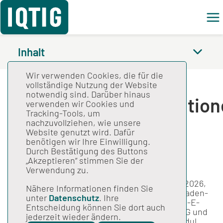
Feed
Inhalt
Wir verwenden Cookies, die für die
Spezifikation zu
vollständige Nutzung der Website
notwendig sind. Darüber hinaus
Datenserviceinformatio
verwenden wir Cookies und
Tracking-Tools, um
2026 V05
nachzuvollziehen, wie unsere
Website genutzt wird. Dafür
benötigen wir Ihre Einwilligung.
Durch Bestätigung des Buttons
Gesamtspezifikation
„Akzeptieren“ stimmen Sie der
Stand: 13.05.2026
Verwendung zu.
Spezifikation zu Datenserviceinformationen 2026,
Nähere Informationen finden Sie
Version 05. Kontakt-E-Mail-Adresse der KV Baden-
unter
Datenschutz
. Ihre
Württemberg angepasst, Anpassung von Info-E-
Entscheidung können Sie dort auch
Mail und Telefonnummer der LAGN QSmV (LKG und
jederzeit wieder ändern.
KV), Anpassung von Abfragen und für das Modul