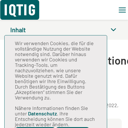
Feed
Inhalt
Wir verwenden Cookies, die für die
Spezifikation zu
vollständige Nutzung der Website
notwendig sind. Darüber hinaus
Datenserviceinformatio
verwenden wir Cookies und
Tracking-Tools, um
2022 V08
nachzuvollziehen, wie unsere
Website genutzt wird. Dafür
benötigen wir Ihre Einwilligung.
Durch Bestätigung des Buttons
Gesamtspezifikation
„Akzeptieren“ stimmen Sie der
Stand: 29.06.2022
Verwendung zu.
Spezifikation zu Datenserviceinformationen 2022,
Nähere Informationen finden Sie
Version 08; Aktualisierung von Kontaktdaten.
unter
Datenschutz
. Ihre
Entscheidung können Sie dort auch
jederzeit wieder ändern.