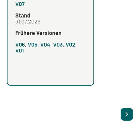
Neueste Version
V07
V04
Stand
Stand
31.07.2026
Frühere Versionen
Frühere Versionen
V06
,
V05
,
V04
,
V03
,
V02
,
V03
,
V02
,
V01
V01