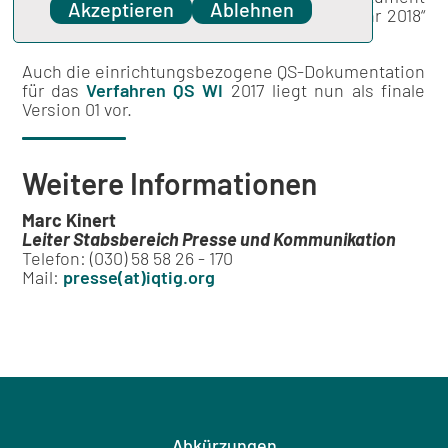
Akzeptieren
Ablehnen
„Neues in der Spezifikation – Erfassungsjahr 2018“
zu entnehmen.
Auch die einrichtungsbezogene QS-Dokumentation
für das
Verfahren QS WI
2017 liegt nun als finale
Version 01 vor.
Weitere Informationen
Marc Kinert
Leiter Stabsbereich Presse und Kommunikation
Telefon: (030) 58 58 26 - 170
Mail:
presse(at)iqtig.org
Abkürzungen