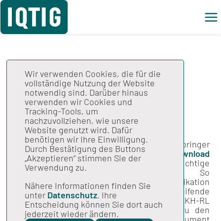
Wir verwenden Cookies, die für die
Neue QS-
vollständige Nutzung der Website
notwendig sind. Darüber hinaus
Basisspezifikation
verwenden wir Cookies und
Tracking-Tools, um
veröffentlicht
nachzuvollziehen, wie unsere
Website genutzt wird. Dafür
benötigen wir Ihre Einwilligung.
Die QS-Basisspezifikation für Leistungserbringer
Durch Bestätigung des Buttons
2018 ist online. Neben einem kompletten
Download
„Akzeptieren“ stimmen Sie der
hat das IQTIG weitere wichtige
Verwendung zu.
Nutzerinformationen zusammengestellt. So
beinhaltet die vorliegende Spezifikation
Nähere Informationen finden Sie
modulspezifische und modulübergreifende
unter
Datenschutz
. Ihre
Änderungen an den QS-Verfahren gemäß QSKH-RL
Entscheidung können Sie dort auch
und Qesü-RL. Detaillierte Informationen zu den
jederzeit wieder ändern.
vorgenommenen Änderungen sind dem Dokument