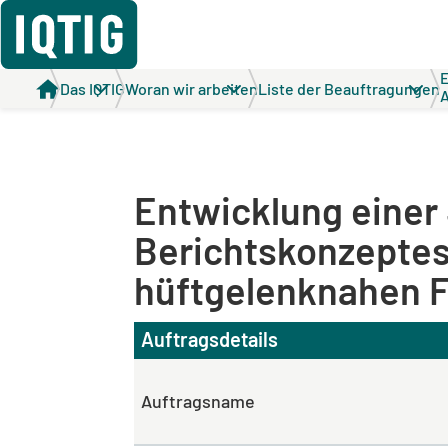
E
Das IQTIG
Woran wir arbeiten
Liste der Beauftragungen
A
g
h
Entwicklung einer
Berichtskonzeptes
hüftgelenknahen F
Auftragsdetails
Auftragsname