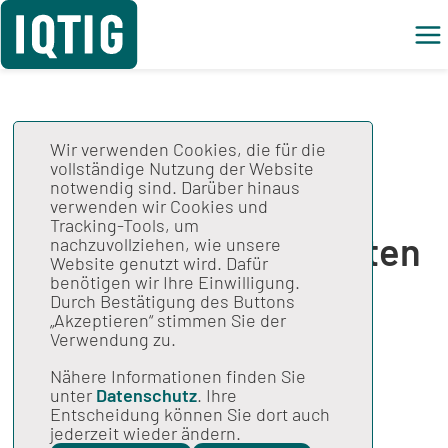
Wir verwenden Cookies, die für die
Entwicklung eines
vollständige Nutzung der Website
notwendig sind. Darüber hinaus
Konzepts zur
verwenden wir Cookies und
Tracking-Tools, um
zielgruppenorientierten
nachzuvollziehen, wie unsere
Website genutzt wird. Dafür
Aufbereitung und
benötigen wir Ihre Einwilligung.
Durch Bestätigung des Buttons
Darstellung von
„Akzeptieren“ stimmen Sie der
Verwendung zu.
Vergleichsdaten:
Nähere Informationen finden Sie
unter
Datenschutz
. Ihre
Abschlussbericht
Entscheidung können Sie dort auch
jederzeit wieder ändern.