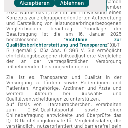
Durch den
Beschluss
des Gemeinsamen
Akzeptieren
Ablehnen
Bundesausschusses (G-BA) vom 6. September
2023 wurde das IQTIG mit der Entwicklung eines
Konzepts zur zielgruppenorientierten Aufbereitung
und Darstellung von leistungserbringerbezogenen
Vergleichsdaten beauftragt. Grundlage der
Beauftragung ist die am 16. Januar 2025
beschlossene “
Richtlinie zur
Qualitätsberichterstattung und Transparenz
” (QbT-
RL) gemäß § 136a Abs. 6 SGB V. Sie ermöglicht
einrichtungsbezogene risikoadjustierte Vergleiche
der an der vertragsärztlichen Versorgung
teilnehmenden Leistungserbringern.
Ziel ist es, Transparenz und Qualität in der
Versorgung zu fördern sowie Patientinnen und
Patienten, Angehörige, Ärztinnen und Ärzte und
weitere Akteure bei Auswahl- und
Qualitätsentscheidungen zu unterstützen.
Auf Basis von Literaturrecherchen, Vorarbeiten
zum G-BA-Qualitätsportal sowie einer
Onlinebefragung entwickelte und überprüfte das
IQTIG Darstellungsformate für Vergleichsdaten, die
verständlich, nutzerorientiert und barrierefrei sein